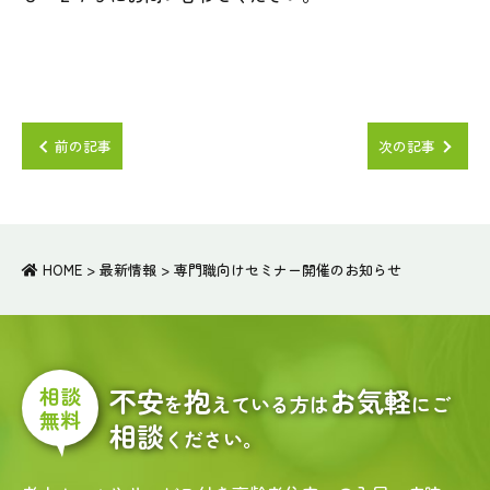
前の記事
次の記事
HOME
>
最新情報
>
専門職向けセミナー開催のお知らせ
相談
不安
抱
お気軽
を
えている方は
にご
無料
相談
ください。