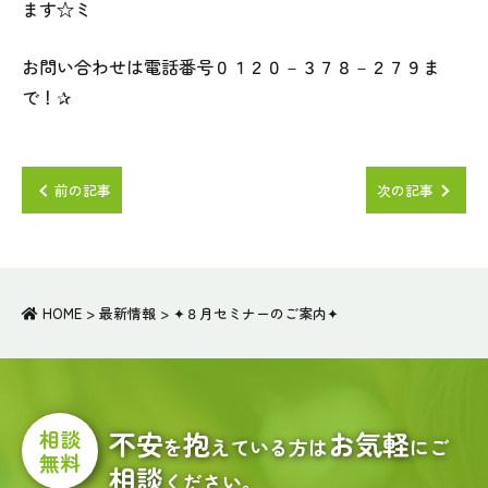
ます☆ミ
お問い合わせは電話番号０１２０－３７８－２７９ま
で！✰
前の記事
次の記事
HOME
>
最新情報
>
✦８月セミナーのご案内✦
相談
不安
抱
お気軽
を
えている方は
にご
無料
相談
ください。